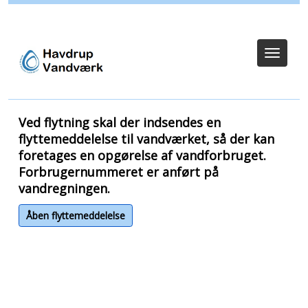
Log ind
Toggle
navigat
Ved flytning skal der indsendes en
flyttemeddelelse til vandværket, så der kan
foretages en opgørelse af vandforbruget.
Forbrugernummeret er anført på
vandregningen.
Åben flyttemeddelelse